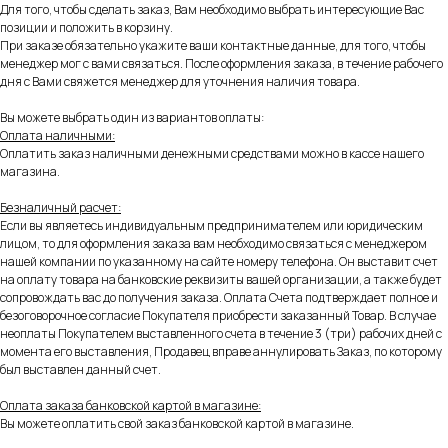
Для того, чтобы сделать заказ, Вам необходимо выбрать интересующие Вас
позиции и положить в корзину.
При заказе обязательно укажите ваши контактные данные, для того, чтобы
менеджер мог с вами связаться. После оформления заказа, в течение рабочего
дня с Вами свяжется менеджер для уточнения наличия товара.
Вы можете выбрать один из вариантов оплаты:
Оплата наличными:
Оплатить заказ наличными денежными средствами можно в кассе нашего
магазина.
Безналичный расчет:
Если вы являетесь индивидуальным предпринимателем или юридическим
лицом, то для оформления заказа вам необходимо связаться с менеджером
нашей компании по указанному на сайте номеру телефона. Он выставит счет
на оплату товара на банковские реквизиты вашей организации, а также будет
сопровождать вас до получения заказа. Оплата Счета подтверждает полное и
безоговорочное согласие Покупателя приобрести заказанный Товар. В случае
неоплаты Покупателем выставленного счета в течение 3 (три) рабочих дней с
момента его выставления, Продавец вправе аннулировать Заказ, по которому
был выставлен данный счет.
Оплата заказа банковской картой в магазине:
Вы можете оплатить свой заказ банковской картой в магазине.