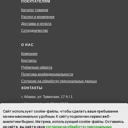
ПОКУПАТЕЛЯМ
Каталог товаров
Распил и кромление
Доставка и оплата
Сотрудничество
О НАС
Компания
Контакты
Публичная оферта
Политика конфиденциальности
Согласие на обработку персональных данных
КОНТАКТЫ
г. Абакан, ул. Тувинская, 17 А / 1.
г. Черногорск , ул. Мира 012А
8 (3902) 285-171
Сайт использует cookie-файлы, чтобы сделать ваше пребывание
на нем максимально удобным. К cайту подключен сервис веб-
8 (908) 326-24-00
аналитики Яндекс. Метрика, использующий cookie-файлы. Оставаясь
8 (902) 467-09-70
на сайте, вы даёте свое
согласие на обработку персональных