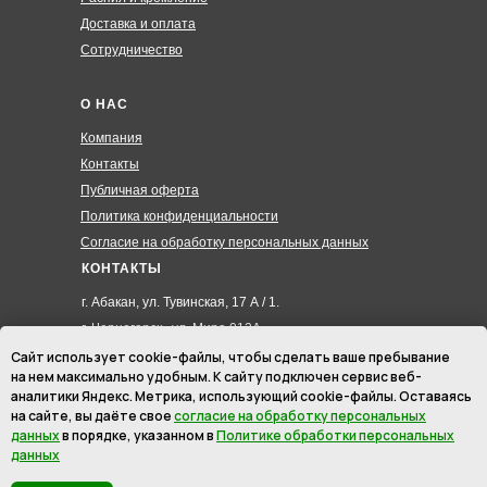
Доставка и оплата
Сотрудничество
О НАС
Компания
Контакты
Публичная оферта
Политика конфиденциальности
Согласие на обработку персональных данных
КОНТАКТЫ
г. Абакан, ул. Тувинская, 17 А / 1.
г. Черногорск , ул. Мира 012А
8 (3902) 285-171
Сайт использует cookie-файлы, чтобы сделать ваше пребывание
на нем максимально удобным. К cайту подключен сервис веб-
8 (908) 326-24-00
аналитики Яндекс. Метрика, использующий cookie-файлы. Оставаясь
8 (902) 467-09-70
на сайте, вы даёте свое
согласие на обработку персональных
hmk19@mail.ru
данных
в порядке, указанном в
Политике обработки персональных
данных
ИП Маурер Ирина Викторовна