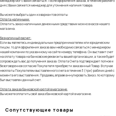
менеджер мог с вами связаться. После оформления заказа, в течение рабочего
дня с Вами свяжется менеджер для уточнения наличия товара.
Вы можете выбрать один из вариантов оплаты:
Оплата наличными:
Оплатить заказ наличными денежными средствами можно в кассе нашего
магазина.
Безналичный расчет:
Если вы являетесь индивидуальным предпринимателем или юридическим
лицом, то для оформления заказа вам необходимо связаться с менеджером
нашей компании по указанному на сайте номеру телефона. Он выставит счет
на оплату товара на банковские реквизиты вашей организации, а также будет
сопровождать вас до получения заказа. Оплата Счета подтверждает полное и
безоговорочное согласие Покупателя приобрести заказанный Товар. В случае
неоплаты Покупателем выставленного счета в течение 3 (три) рабочих дней с
момента его выставления, Продавец вправе аннулировать Заказ, по которому
был выставлен данный счет.
Оплата заказа банковской картой в магазине:
Вы можете оплатить свой заказ банковской картой в магазине.
Сопутствующие товары