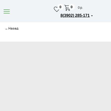
0
0
0 р.
8(3902) 285-171
← Назад