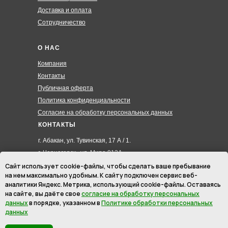
Доставка и оплата
Сотрудничество
О НАС
Компания
Контакты
Публичная оферта
Политика конфиденциальности
Согласие на обработку персональных данных
КОНТАКТЫ
г. Абакан, ул. Тувинская, 17 А / 1.
г. Черногорск , ул. Мира 012А
8 (3902) 285-171
Сайт использует cookie-файлы, чтобы сделать ваше пребывание
на нем максимально удобным. К cайту подключен сервис веб-
8 (908) 326-24-00
аналитики Яндекс. Метрика, использующий cookie-файлы. Оставаясь
8 (902) 467-09-70
на сайте, вы даёте свое
согласие на обработку персональных
hmk19@mail.ru
данных
в порядке, указанном в
Политике обработки персональных
данных
ИП Маурер Ирина Викторовна