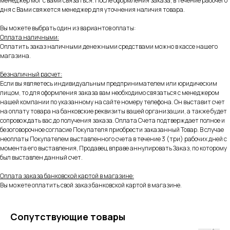
менеджер мог с вами связаться. После оформления заказа, в течение рабочего
дня с Вами свяжется менеджер для уточнения наличия товара.
Вы можете выбрать один из вариантов оплаты:
Оплата наличными:
Оплатить заказ наличными денежными средствами можно в кассе нашего
магазина.
Безналичный расчет:
Если вы являетесь индивидуальным предпринимателем или юридическим
лицом, то для оформления заказа вам необходимо связаться с менеджером
нашей компании по указанному на сайте номеру телефона. Он выставит счет
на оплату товара на банковские реквизиты вашей организации, а также будет
сопровождать вас до получения заказа. Оплата Счета подтверждает полное и
безоговорочное согласие Покупателя приобрести заказанный Товар. В случае
неоплаты Покупателем выставленного счета в течение 3 (три) рабочих дней с
момента его выставления, Продавец вправе аннулировать Заказ, по которому
был выставлен данный счет.
Оплата заказа банковской картой в магазине:
Вы можете оплатить свой заказ банковской картой в магазине.
Сопутствующие товары