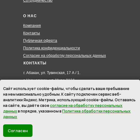
Сотрудничество
О НАС
Компания
Контакты
Публичная оферта
Политика конфиденциальности
Согласие на обработку персональных данных
КОНТАКТЫ
г. Абакан, ул. Тувинская, 17 А / 1.
г. Черногорск , ул. Мира 012А
8 (3902) 285-171
Сайт использует cookie-файлы, чтобы сделать ваше пребывание
на нем максимально удобным. К cайту подключен сервис веб-
8 (908) 326-24-00
аналитики Яндекс. Метрика, использующий cookie-файлы. Оставаясь
8 (902) 467-09-70
на сайте, вы даёте свое
согласие на обработку персональных
hmk19@mail.ru
данных
в порядке, указанном в
Политике обработки персональных
данных
ИП Маурер Ирина Викторовна
ИНН: 246201145512
Согласен
ОГРНИП: 310190333700022