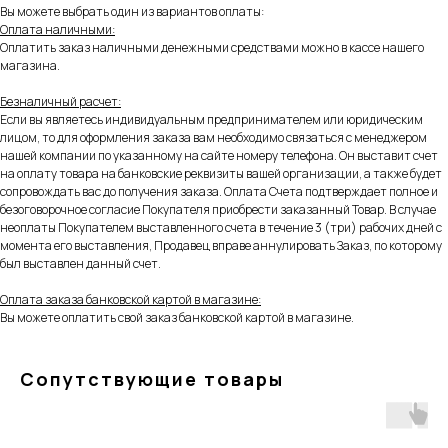
Вы можете выбрать один из вариантов оплаты:
Оплата наличными:
Оплатить заказ наличными денежными средствами можно в кассе нашего
магазина.
Безналичный расчет:
Если вы являетесь индивидуальным предпринимателем или юридическим
лицом, то для оформления заказа вам необходимо связаться с менеджером
нашей компании по указанному на сайте номеру телефона. Он выставит счет
на оплату товара на банковские реквизиты вашей организации, а также будет
сопровождать вас до получения заказа. Оплата Счета подтверждает полное и
безоговорочное согласие Покупателя приобрести заказанный Товар. В случае
неоплаты Покупателем выставленного счета в течение 3 (три) рабочих дней с
момента его выставления, Продавец вправе аннулировать Заказ, по которому
был выставлен данный счет.
Оплата заказа банковской картой в магазине:
Вы можете оплатить свой заказ банковской картой в магазине.
Сопутствующие товары