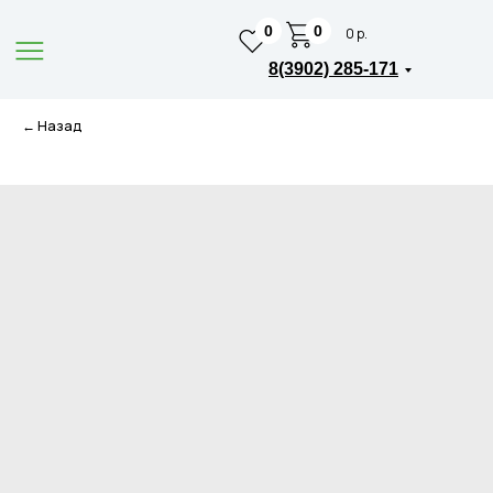
0
0
0 р.
8(3902) 285-171
← Назад