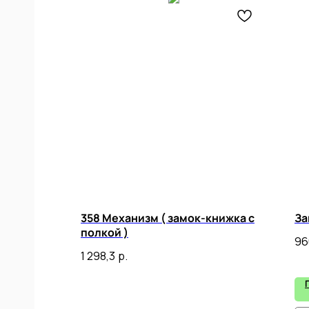
ИАЛ
ЛЯ
,
358 Механизм ( замок-книжка с
За
полкой )
96
1 298,3
р.