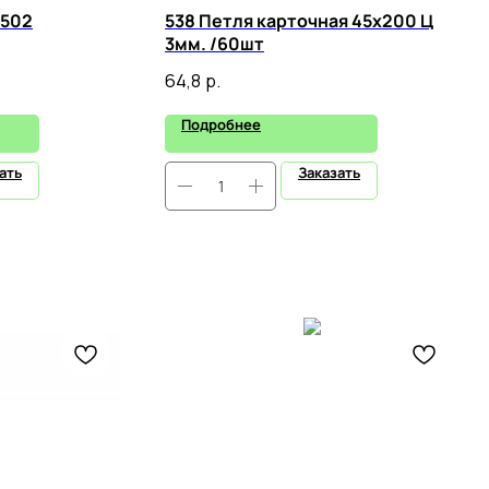
 502
538 Петля карточная 45х200 Ц
3мм. /60шт
64,8
р.
Подробнее
ать
Заказать