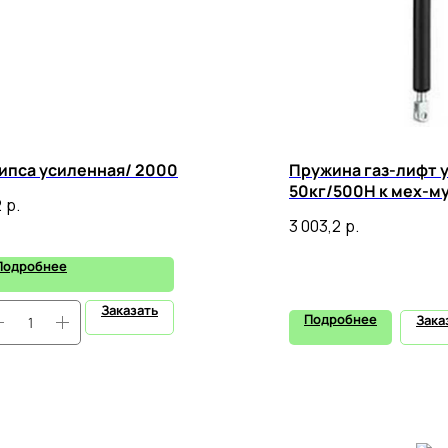
ипса усиленная/ 2000
Пружина газ-лифт 
50кг/500Н к мех-му
2
р.
3 003,2
р.
Подробнее
Заказать
Подробнее
Зака