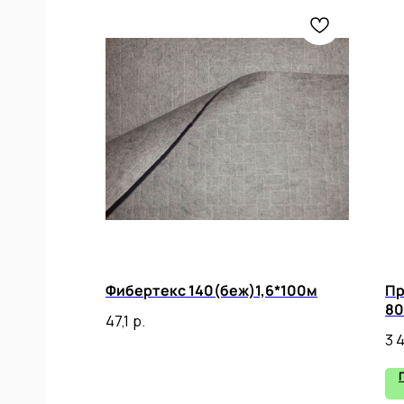
Фибертекс 140(беж)1,6*100м
Пр
80
47,1
р.
3 