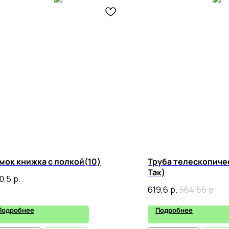
мок книжка с полкой(10)
Труба телескопичес
Так)
0,5
р.
619,6
р.
564,56
р.
Подробнее
Подробнее