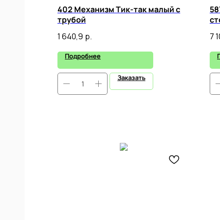
402 Механизм Тик-так малый с
58
трубой
ст
1 640,9
р.
7 
Подробнее
Заказать