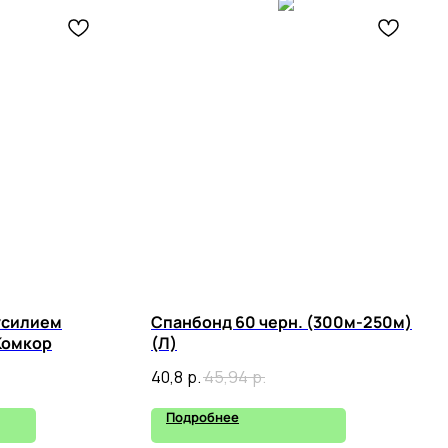
усилием
Спанбонд 60 черн. (300м-250м)
Комкор
(Л)
40,8
р.
45,94
р.
Подробнее