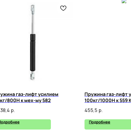
ужина газ-лифт усилием
Пружина газ-лифт 
кг/800Н к мех-му 582
100кг/1000Н к 559 
438,4
р.
455,5
р.
Подробнее
Подробнее