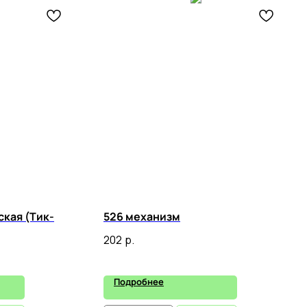
кая (Тик-
526 механизм
202
р.
Подробнее