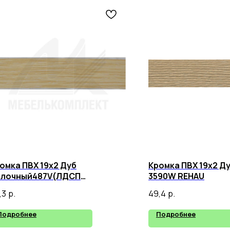
омка ПВХ 19х2 Дуб
Кромка ПВХ 19х2 Д
лочный487V(ЛДСП
3590W REHAU
снаЛоредо,
,3
р.
49,4
р.
Подробнее
Подробнее