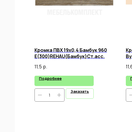
Кромка ПВХ 19х0,4 Бамбук 960
Кр
Е(300)REHAU(Бамбук)Ст.асс.
Ву
11,5
р.
11,
Подробнее
Заказать