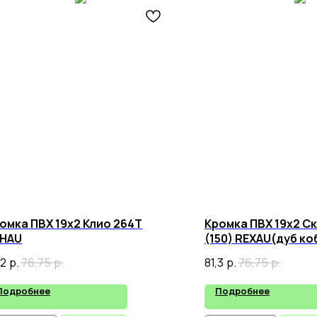
омка ПВХ 19х2 Клио 264Т
Кромка ПВХ 19х2 Ск
HAU
(150) REXAU(дуб ко
,2
р.
76,75
р.
81,3
р.
76,75
р.
Подробнее
Подробнее