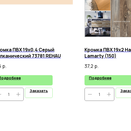
омка ПВХ 19х0,4 Серый
Кромка ПВХ 19х2 Н
лканический 73781 REHAU
Lamarty (150)
6
р.
37,2
р.
Подробнее
Подробнее
Заказать
Зака