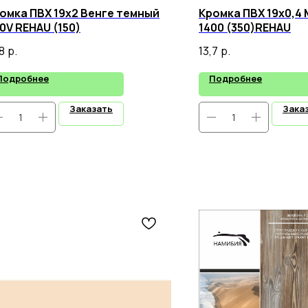
омка ПВХ 19х2 Венге темный
Кромка ПВХ 19х0,4
0V REHAU (150)
1400 (350)REHAU
8
р.
13,7
р.
Подробнее
Подробнее
Заказать
Зака