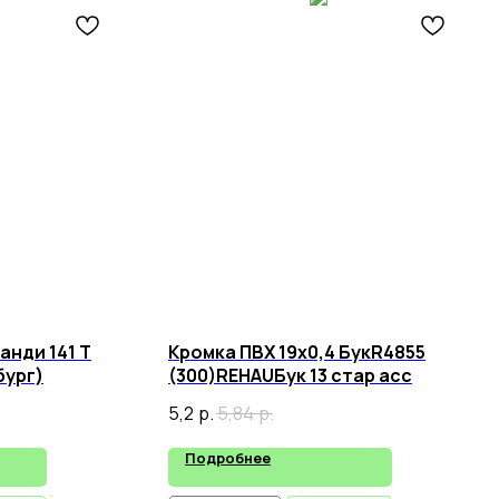
анди 141 Т
Кромка ПВХ 19х0,4 БукR4855
бург)
(300)REHAUБук 13 стар асс
5,2
р.
5,84
р.
Подробнее