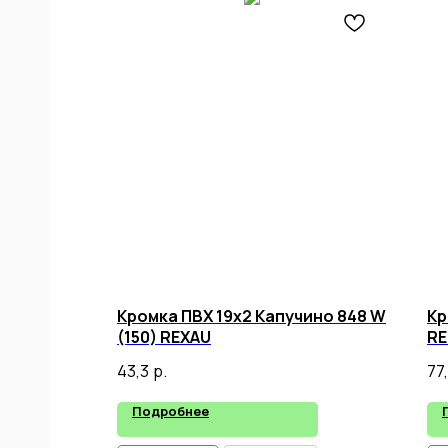
ИАЛ
ЛЯ
,
Кромка ПВХ 19х2 Капучино 848 W
Кр
(150) REXAU
RE
43,3
р.
77
Подробнее