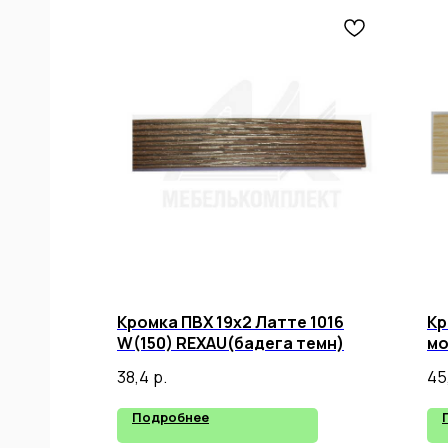
Кромка ПВХ 19х2 Латте 1016
Кр
W(150) REXAU(бадега темн)
мо
Со
38,4
р.
45
Подробнее