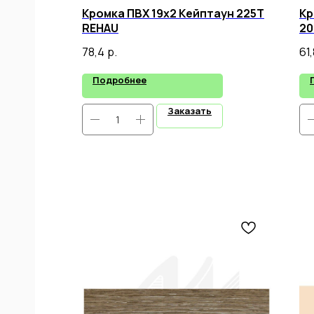
Кромка ПВХ 19х2 Кейптаун 225Т
Кр
REHAU
20
78,4
р.
61,
Подробнее
Заказать