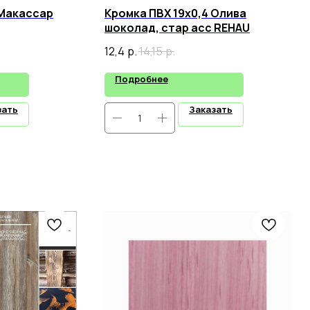
 Макассар
Кромка ПВХ 19х0,4 Олива
шоколад, стар асс REHAU
12,4
р.
14,15
р.
Подробнее
зать
Заказать