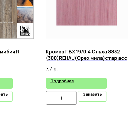
амибия R
Кромка ПВХ 19/0,4 Ольха 8832
(300)REHAU(Орех мила)стар асс
7,7
р.
Подробнее
зать
Заказать