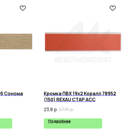
уб Сонома
Кромка ПВХ 19х2 Коралл 78952
(150) REXAU СТАР АСС
23,8
р.
27,16
р.
Подробнее