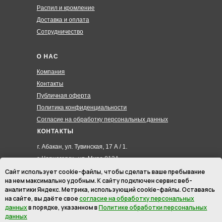
Распил и кромление
Доставка и оплата
Сотрудничество
О НАС
Компания
Контакты
Публичная оферта
Политика конфиденциальности
Согласие на обработку персональных данных
КОНТАКТЫ
г. Абакан, ул. Тувинская, 17 А / 1.
г. Черногорск , ул. Мира 012А
8 (3902) 285-171
Сайт использует cookie-файлы, чтобы сделать ваше пребывание
на нем максимально удобным. К cайту подключен сервис веб-
8 (908) 326-24-00
аналитики Яндекс. Метрика, использующий cookie-файлы. Оставаясь
8 (902) 467-09-70
на сайте, вы даёте свое
согласие на обработку персональных
hmk19@mail.ru
данных
в порядке, указанном в
Политике обработки персональных
данных