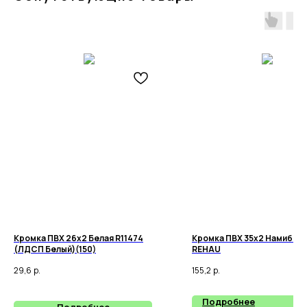
Кромка ПВХ 26х2 Белая R11474
Кромка ПВХ 35х2 Намибия 
(ЛДСП Белый)(150)
REHAU
29,6
р.
155,2
р.
Подробнее
Подробнее