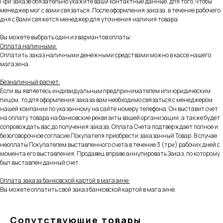
При заказе обязательно укажите ваши контактные данные, для того, чтобы
менеджер мог с вами связаться. После оформления заказа, в течение рабочего
дня с Вами свяжется менеджер для уточнения наличия товара.
Вы можете выбрать один из вариантов оплаты:
Оплата наличными:
Оплатить заказ наличными денежными средствами можно в кассе нашего
магазина.
Безналичный расчет:
Если вы являетесь индивидуальным предпринимателем или юридическим
лицом, то для оформления заказа вам необходимо связаться с менеджером
нашей компании по указанному на сайте номеру телефона. Он выставит счет
на оплату товара на банковские реквизиты вашей организации, а также будет
сопровождать вас до получения заказа. Оплата Счета подтверждает полное и
безоговорочное согласие Покупателя приобрести заказанный Товар. В случае
неоплаты Покупателем выставленного счета в течение 3 (три) рабочих дней с
момента его выставления, Продавец вправе аннулировать Заказ, по которому
был выставлен данный счет.
Оплата заказа банковской картой в магазине:
Вы можете оплатить свой заказ банковской картой в магазине.
Сопутствующие товары