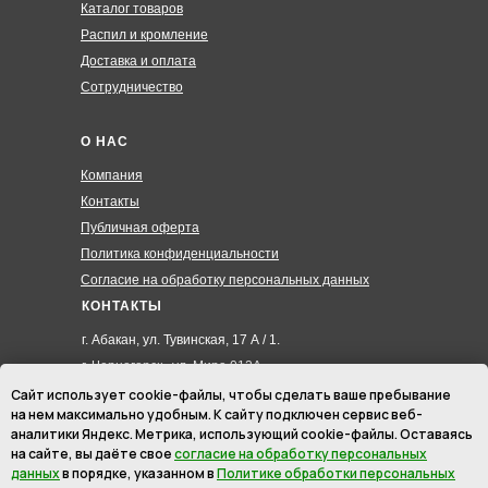
Каталог товаров
Распил и кромление
Доставка и оплата
Сотрудничество
О НАС
Компания
Контакты
Публичная оферта
Политика конфиденциальности
Согласие на обработку персональных данных
КОНТАКТЫ
г. Абакан, ул. Тувинская, 17 А / 1.
г. Черногорск , ул. Мира 012А
8 (3902) 285-171
Сайт использует cookie-файлы, чтобы сделать ваше пребывание
на нем максимально удобным. К cайту подключен сервис веб-
8 (908) 326-24-00
аналитики Яндекс. Метрика, использующий cookie-файлы. Оставаясь
8 (902) 467-09-70
на сайте, вы даёте свое
согласие на обработку персональных
hmk19@mail.ru
данных
в порядке, указанном в
Политике обработки персональных