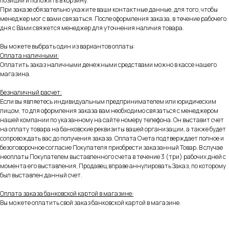
позиции и положить в корзину.
При заказе обязательно укажите ваши контактные данные, для того, чтобы
менеджер мог с вами связаться. После оформления заказа, в течение рабочего
дня с Вами свяжется менеджер для уточнения наличия товара.
Вы можете выбрать один из вариантов оплаты:
Оплата наличными:
Оплатить заказ наличными денежными средствами можно в кассе нашего
магазина.
Безналичный расчет:
Если вы являетесь индивидуальным предпринимателем или юридическим
лицом, то для оформления заказа вам необходимо связаться с менеджером
нашей компании по указанному на сайте номеру телефона. Он выставит счет
на оплату товара на банковские реквизиты вашей организации, а также будет
сопровождать вас до получения заказа. Оплата Счета подтверждает полное и
безоговорочное согласие Покупателя приобрести заказанный Товар. В случае
неоплаты Покупателем выставленного счета в течение 3 (три) рабочих дней с
момента его выставления, Продавец вправе аннулировать Заказ, по которому
был выставлен данный счет.
Оплата заказа банковской картой в магазине:
Вы можете оплатить свой заказ банковской картой в магазине.