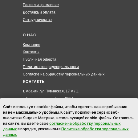
Распил и кромление
Доставка и оплата
Сотрудничество
О НАС
Компания
Контакты
Публичная оферта
Политика конфиденциальности
Согласие на обработку персональных данных
КОНТАКТЫ
г. Абакан, ул. Тувинская, 17 А / 1.
г. Черногорск , ул. Мира 012А
8 (3902) 285-171
Сайт использует cookie-файлы, чтобы сделать ваше пребывание
на нем максимально удобным. К cайту подключен сервис веб-
8 (908) 326-24-00
аналитики Яндекс. Метрика, использующий cookie-файлы. Оставаясь
8 (902) 467-09-70
на сайте, вы даёте свое
согласие на обработку персональных
hmk19@mail.ru
данных
в порядке, указанном в
Политике обработки персональных
данных