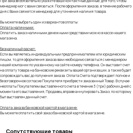
При заказе обязательно укажите ваши контактные данные, для того, чтобы
менеджер мог с вами связаться. После оформления заказа, в течение рабочего
дня с Вами свяжется менеджер для уточнения наличия товара.
Вы можете выбрать один из вариантов оплаты:
Оплата наличными:
Оплатить заказ наличными денежными средствами можно в кассе нашего
магазина.
Безналичный расчет:
Если вы являетесь индивидуальным предпринимателем или юридическим
лицом, то для оформления заказа вам необходимо связаться с менеджером
нашей компании по указанному на сайте номеру телефона. Он выставит счет
на оплату товара на банковские реквизиты вашей организации, а также будет
сопровождать вас до получения заказа. Оплата Счета подтверждает полное и
безоговорочное согласие Покупателя приобрести заказанный Товар. В случае
неоплаты Покупателем выставленного счета в течение 3 (три) рабочих дней с
момента его выставления, Продавец вправе аннулировать Заказ, по которому
был выставлен данный счет.
Оплата заказа банковской картой в магазине:
Вы можете оплатить свой заказ банковской картой в магазине.
Сопутствующие товары