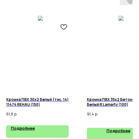
Кромка ПВХ 30х2 Белый (тис. 14)
Кромка ПВХ 35х2 Бетон Па
11474 REHAU (150)
Белый R Lamarty (100)
61,8
р.
91,4
р.
Подробнее
Подробнее