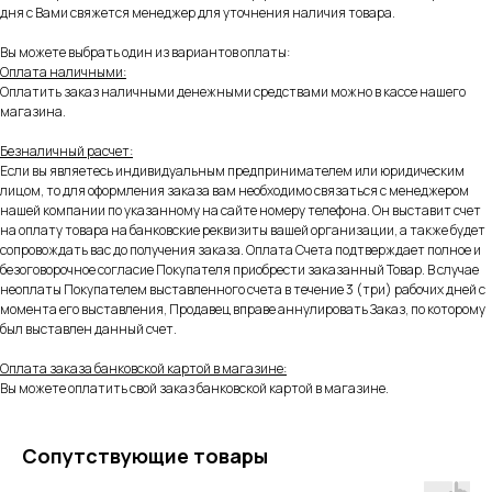
дня с Вами свяжется менеджер для уточнения наличия товара.
Вы можете выбрать один из вариантов оплаты:
Оплата наличными:
Оплатить заказ наличными денежными средствами можно в кассе нашего
магазина.
Безналичный расчет:
Если вы являетесь индивидуальным предпринимателем или юридическим
лицом, то для оформления заказа вам необходимо связаться с менеджером
нашей компании по указанному на сайте номеру телефона. Он выставит счет
на оплату товара на банковские реквизиты вашей организации, а также будет
сопровождать вас до получения заказа. Оплата Счета подтверждает полное и
безоговорочное согласие Покупателя приобрести заказанный Товар. В случае
неоплаты Покупателем выставленного счета в течение 3 (три) рабочих дней с
момента его выставления, Продавец вправе аннулировать Заказ, по которому
был выставлен данный счет.
Оплата заказа банковской картой в магазине:
Вы можете оплатить свой заказ банковской картой в магазине.
Сопутствующие товары