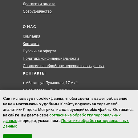
Доставка и оплата
Сотрудничество
О НАС
Компания
Контакты
Публичная оферта
Политика конфиденциальности
Согласие на обработку персональных данных
КОНТАКТЫ
г. Абакан, ул. Тувинская, 17 А / 1.
г. Черногорск , ул. Мира 012А
8 (3902) 285-171
Сайт использует cookie-файлы, чтобы сделать ваше пребывание
на нем максимально удобным. К cайту подключен сервис веб-
8 (908) 326-24-00
аналитики Яндекс. Метрика, использующий cookie-файлы. Оставаясь
8 (902) 467-09-70
на сайте, вы даёте свое
согласие на обработку персональных
hmk19@mail.ru
данных
в порядке, указанном в
Политике обработки персональных
данных
ИП Маурер Ирина Викторовна
ИНН: 246201145512