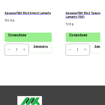
Кромка ПВХ 35х2 Клио К Lamarty
Кромка ПВХ 35х2 Трансиль
Lamarty (150)
104,9
р.
72,8
р.
Подробнее
Подробнее
Заказать
Заказ