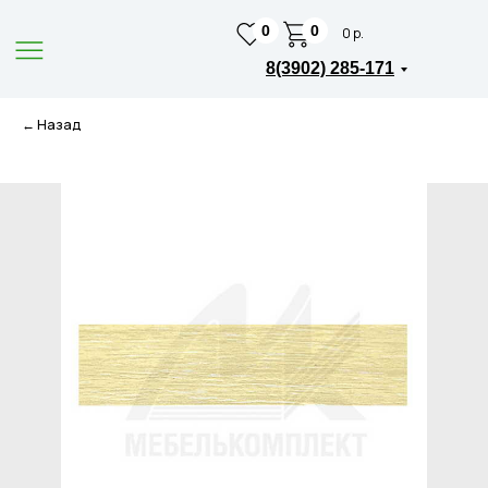
0
0
0 р.
8(3902) 285-171
← Назад