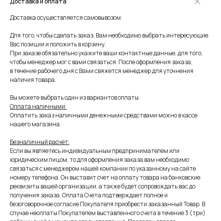
Доставка и оплата
Доставка осуществляется самовывозом.
Для того, чтобы сделать заказ, Вам необходимо выбрать интересующие
Вас позиции и положить в корзину.
При заказе обязательно укажите ваши контактные данные, для того,
чтобы менеджер мог с вами связаться. После оформления заказа,
в течение рабочего дня с Вами свяжется менеджер для уточнения
наличия товара.
Вы можете выбрать один из вариантов оплаты:
Оплата наличными:
Оплатить заказ наличными денежными средствами можно в кассе
нашего магазина.
Безналичный расчет:
Если вы являетесь индивидуальным предпринимателем или
юридическим лицом, то для оформления заказа вам необходимо
связаться с менеджером нашей компании по указанному на сайте
номеру телефона. Он выставит счет на оплату товара на банковские
реквизиты вашей организации, а также будет сопровождать вас до
получения заказа. Оплата Счета подтверждает полное и
безоговорочное согласие Покупателя приобрести заказанный Товар. В
случае неоплаты Покупателем выставленного счета в течение 3 (три)