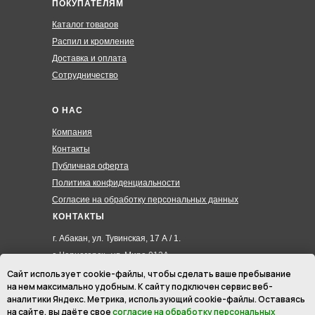
ПОКУПАТЕЛЯМ
Каталог товаров
Распил и кромление
Доставка и оплата
Сотрудничество
О НАС
Компания
Контакты
Публичная оферта
Политика конфиденциальности
Согласие на обработку персональных данных
КОНТАКТЫ
г. Абакан, ул. Тувинская, 17 А / 1.
г. Черногорск , ул. Мира 012А
8 (3902) 285-171
Сайт использует cookie-файлы, чтобы сделать ваше пребывание
на нем максимально удобным. К cайту подключен сервис веб-
8 (908) 326-24-00
аналитики Яндекс. Метрика, использующий cookie-файлы. Оставаясь
8 (902) 467-09-70
на сайте, вы даёте свое
согласие на обработку персональных