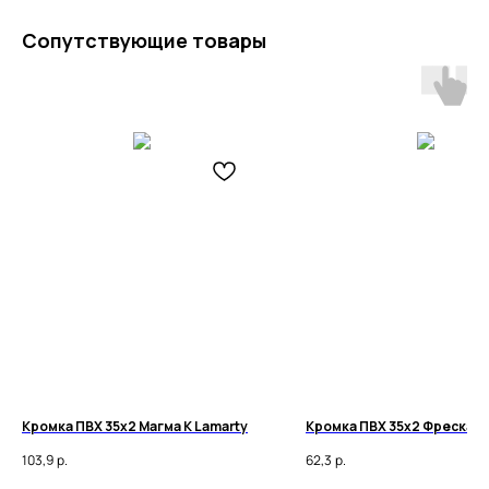
Сопутствующие товары
Кромка ПВХ 35х2 Магма К Lamarty
Кромка ПВХ 35х2 Фреска О
103,9
р.
62,3
р.