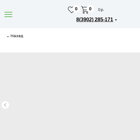
0
0
0 р.
8(3902) 285-171
← Назад