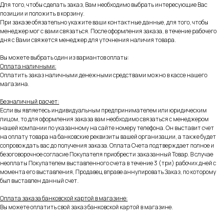
Для того, чтобы сделать заказ, Вам необходимо выбрать интересующие Вас
позиции и положить в корзину.
При заказе обязательно укажите ваши контактные данные, для того, чтобы
менеджер мог с вами связаться. После оформления заказа, в течение рабочего
дня с Вами свяжется менеджер для уточнения наличия товара.
Вы можете выбрать один из вариантов оплаты:
Оплата наличными:
Оплатить заказ наличными денежными средствами можно в кассе нашего
магазина.
Безналичный расчет:
Если вы являетесь индивидуальным предпринимателем или юридическим
лицом, то для оформления заказа вам необходимо связаться с менеджером
нашей компании по указанному на сайте номеру телефона. Он выставит счет
на оплату товара на банковские реквизиты вашей организации, а также будет
сопровождать вас до получения заказа. Оплата Счета подтверждает полное и
безоговорочное согласие Покупателя приобрести заказанный Товар. В случае
неоплаты Покупателем выставленного счета в течение 3 (три) рабочих дней с
момента его выставления, Продавец вправе аннулировать Заказ, по которому
был выставлен данный счет.
Оплата заказа банковской картой в магазине:
Вы можете оплатить свой заказ банковской картой в магазине.