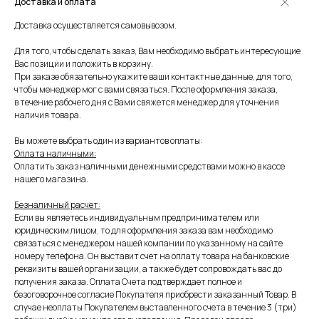
Доставка и оплата
Доставка осуществляется самовывозом.
Для того, чтобы сделать заказ, Вам необходимо выбрать интересующие
Вас позиции и положить в корзину.
При заказе обязательно укажите ваши контактные данные, для того,
чтобы менеджер мог с вами связаться. После оформления заказа,
в течение рабочего дня с Вами свяжется менеджер для уточнения
наличия товара.
Вы можете выбрать один из вариантов оплаты:
Оплата наличными:
Оплатить заказ наличными денежными средствами можно в кассе
нашего магазина.
Безналичный расчет:
Если вы являетесь индивидуальным предпринимателем или
юридическим лицом, то для оформления заказа вам необходимо
связаться с менеджером нашей компании по указанному на сайте
номеру телефона. Он выставит счет на оплату товара на банковские
реквизиты вашей организации, а также будет сопровождать вас до
получения заказа. Оплата Счета подтверждает полное и
безоговорочное согласие Покупателя приобрести заказанный Товар. В
случае неоплаты Покупателем выставленного счета в течение 3 (три)