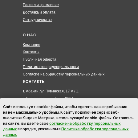
Распил и кромление
Доставка и оплата
Сотрудничество
О НАС
Компания
Контакты
Публичная оферта
Политика конфиденциальности
Согласие на обработку персональных данных
КОНТАКТЫ
г. Абакан, ул. Тувинская, 17 А / 1.
г. Черногорск , ул. Мира 012А
8 (3902) 285-171
Сайт использует cookie-файлы, чтобы сделать ваше пребывание
на нем максимально удобным. К cайту подключен сервис веб-
8 (908) 326-24-00
аналитики Яндекс. Метрика, использующий cookie-файлы. Оставаясь
8 (902) 467-09-70
на сайте, вы даёте свое
согласие на обработку персональных
hmk19@mail.ru
данных
в порядке, указанном в
Политике обработки персональных
данных