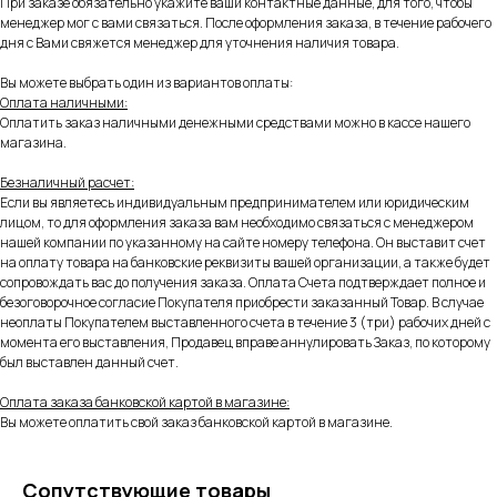
При заказе обязательно укажите ваши контактные данные, для того, чтобы
менеджер мог с вами связаться. После оформления заказа, в течение рабочего
дня с Вами свяжется менеджер для уточнения наличия товара.
Вы можете выбрать один из вариантов оплаты:
Оплата наличными:
Оплатить заказ наличными денежными средствами можно в кассе нашего
магазина.
Безналичный расчет:
Если вы являетесь индивидуальным предпринимателем или юридическим
лицом, то для оформления заказа вам необходимо связаться с менеджером
нашей компании по указанному на сайте номеру телефона. Он выставит счет
на оплату товара на банковские реквизиты вашей организации, а также будет
сопровождать вас до получения заказа. Оплата Счета подтверждает полное и
безоговорочное согласие Покупателя приобрести заказанный Товар. В случае
неоплаты Покупателем выставленного счета в течение 3 (три) рабочих дней с
момента его выставления, Продавец вправе аннулировать Заказ, по которому
был выставлен данный счет.
Оплата заказа банковской картой в магазине:
Вы можете оплатить свой заказ банковской картой в магазине.
Сопутствующие товары