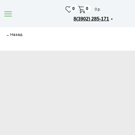
0
0
0 р.
8(3902) 285-171
← Назад