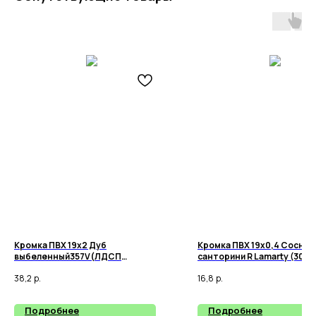
Кромка ПВХ 19х2 Дуб
Кромка ПВХ 19х0,4 Сосна
выбеленный357V(ЛДСП
санторини R Lamarty (300)
СоснаЛоредо,
38,2
р.
16,8
р.
Подробнее
Подробнее