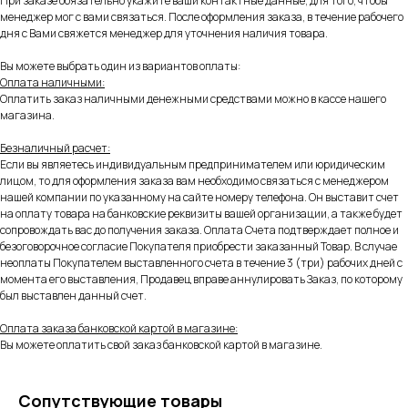
При заказе обязательно укажите ваши контактные данные, для того, чтобы
менеджер мог с вами связаться. После оформления заказа, в течение рабочего
дня с Вами свяжется менеджер для уточнения наличия товара.
Вы можете выбрать один из вариантов оплаты:
Оплата наличными:
Оплатить заказ наличными денежными средствами можно в кассе нашего
магазина.
Безналичный расчет:
Если вы являетесь индивидуальным предпринимателем или юридическим
лицом, то для оформления заказа вам необходимо связаться с менеджером
нашей компании по указанному на сайте номеру телефона. Он выставит счет
на оплату товара на банковские реквизиты вашей организации, а также будет
сопровождать вас до получения заказа. Оплата Счета подтверждает полное и
безоговорочное согласие Покупателя приобрести заказанный Товар. В случае
неоплаты Покупателем выставленного счета в течение 3 (три) рабочих дней с
момента его выставления, Продавец вправе аннулировать Заказ, по которому
был выставлен данный счет.
Оплата заказа банковской картой в магазине:
Вы можете оплатить свой заказ банковской картой в магазине.
Сопутствующие товары