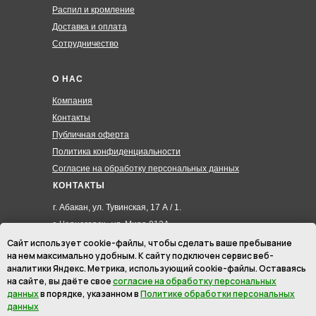
Распил и кромление
Доставка и оплата
Сотрудничество
О НАС
Компания
Контакты
Публичная оферта
Политика конфиденциальности
Согласие на обработку персональных данных
КОНТАКТЫ
г. Абакан, ул. Тувинская, 17 А / 1.
г. Черногорск , ул. Мира 012А
8 (3902) 285-171
Сайт использует cookie-файлы, чтобы сделать ваше пребывание
на нем максимально удобным. К cайту подключен сервис веб-
8 (908) 326-24-00
аналитики Яндекс. Метрика, использующий cookie-файлы. Оставаясь
8 (902) 467-09-70
на сайте, вы даёте свое
согласие на обработку персональных
hmk19@mail.ru
данных
в порядке, указанном в
Политике обработки персональных
данных