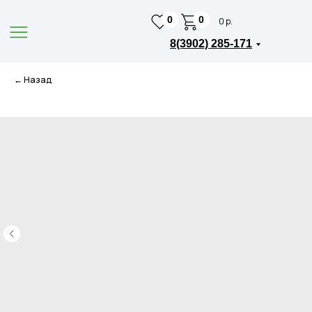
0
0
0 р.
8(3902) 285-171
← Назад