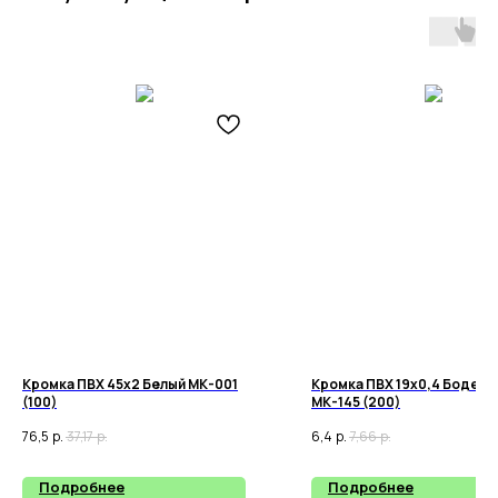
Кромка ПВХ 45х2 Белый МК-001
Кромка ПВХ 19х0,4 Бодега
(100)
МК-145 (200)
76,5
р.
37,17
р.
6,4
р.
7,66
р.
Подробнее
Подробнее