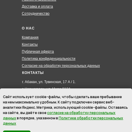
Доставка и оплата
Сотрудничество
О НАС
Компания
Контакты
Публичная оферта
Политика конфиденциальности
Согласие на обработку персональных данных
КОНТАКТЫ
г. Абакан, ул. Тувинская, 17 А / 1.
г. Черногорск , ул. Мира 012А
8 (3902) 285-171
Сайт использует cookie-файлы, чтобы сделать ваше пребывание
на нем максимально удобным. К cайту подключен сервис веб-
8 (908) 326-24-00
аналитики Яндекс. Метрика, использующий cookie-файлы. Оставаясь
8 (902) 467-09-70
на сайте, вы даёте свое
согласие на обработку персональных
hmk19@mail.ru
данных
в порядке, указанном в
Политике обработки персональных
данных
ИП Маурер Ирина Викторовна