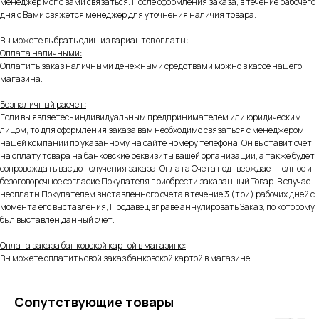
менеджер мог с вами связаться. После оформления заказа, в течение рабочего
дня с Вами свяжется менеджер для уточнения наличия товара.
Вы можете выбрать один из вариантов оплаты:
Оплата наличными:
Оплатить заказ наличными денежными средствами можно в кассе нашего
магазина.
Безналичный расчет:
Если вы являетесь индивидуальным предпринимателем или юридическим
лицом, то для оформления заказа вам необходимо связаться с менеджером
нашей компании по указанному на сайте номеру телефона. Он выставит счет
на оплату товара на банковские реквизиты вашей организации, а также будет
сопровождать вас до получения заказа. Оплата Счета подтверждает полное и
безоговорочное согласие Покупателя приобрести заказанный Товар. В случае
неоплаты Покупателем выставленного счета в течение 3 (три) рабочих дней с
момента его выставления, Продавец вправе аннулировать Заказ, по которому
был выставлен данный счет.
Оплата заказа банковской картой в магазине:
Вы можете оплатить свой заказ банковской картой в магазине.
Сопутствующие товары