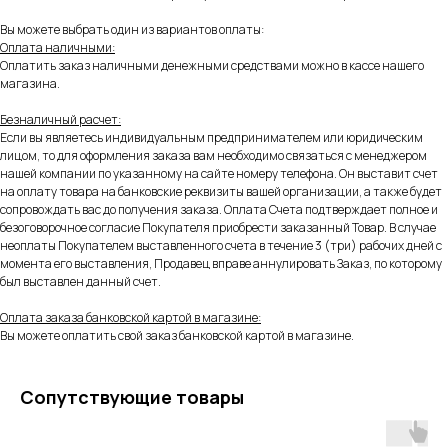
Вы можете выбрать один из вариантов оплаты:
Оплата наличными:
Оплатить заказ наличными денежными средствами можно в кассе нашего
магазина.
Безналичный расчет:
Если вы являетесь индивидуальным предпринимателем или юридическим
лицом, то для оформления заказа вам необходимо связаться с менеджером
нашей компании по указанному на сайте номеру телефона. Он выставит счет
на оплату товара на банковские реквизиты вашей организации, а также будет
сопровождать вас до получения заказа. Оплата Счета подтверждает полное и
безоговорочное согласие Покупателя приобрести заказанный Товар. В случае
неоплаты Покупателем выставленного счета в течение 3 (три) рабочих дней с
момента его выставления, Продавец вправе аннулировать Заказ, по которому
был выставлен данный счет.
Оплата заказа банковской картой в магазине:
Вы можете оплатить свой заказ банковской картой в магазине.
Сопутствующие товары