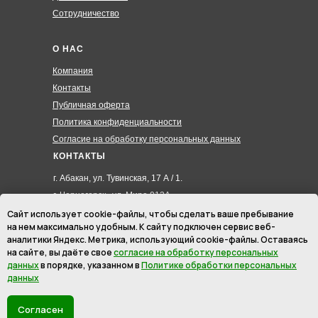
Сотрудничество
О НАС
Компания
Контакты
Публичная оферта
Политика конфиденциальности
Согласие на обработку персональных данных
КОНТАКТЫ
г. Абакан, ул. Тувинская, 17 А / 1.
г. Черногорск , ул. Мира 012А
8 (3902) 285-171
Сайт использует cookie-файлы, чтобы сделать ваше пребывание
на нем максимально удобным. К cайту подключен сервис веб-
8 (908) 326-24-00
аналитики Яндекс. Метрика, использующий cookie-файлы. Оставаясь
8 (902) 467-09-70
на сайте, вы даёте свое
согласие на обработку персональных
hmk19@mail.ru
данных
в порядке, указанном в
Политике обработки персональных
данных
ИП Маурер Ирина Викторовна
ИНН: 246201145512
Согласен
ОГРНИП: 310190333700022