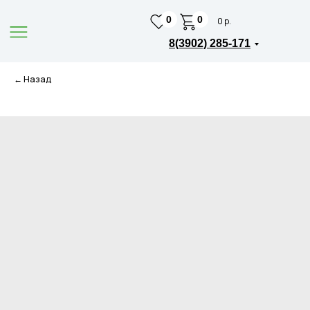
0
0
0 р.
8(3902) 285-171
← Назад