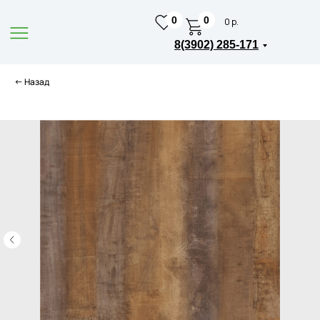
0
0
0 р.
8(3902) 285-171
← Назад