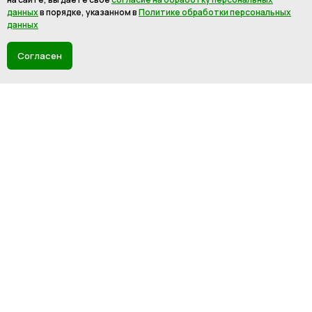
данных
в порядке, указанном в
Политике обработки персональных
данных
Согласен
Мебельная фурнитура и комплектующие
© 2020-2025 «М-Комплект»
ПОКУПАТЕЛЯМ
Каталог товаров
Распил и кромление
Доставка и оплата
Сотрудничество