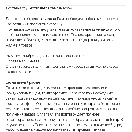
Доставка осуществляется самовывозом.
Для того, чтобы сделать заказ, Вам необходимо выбрать интересующие
Вас позиции и положить в корзину.
При заказе обязательно укажите ваши контактные данные, для того,
чтобы менеджер мог с вами связаться. После оформления заказа,
в течение рабочего дня с Вами свяжется менеджер для уточнения
наличия товара.
Вы можете выбрать один из вариантов оплаты:
Оплата наличными:
Оплатить заказ наличными денежными средствами можно в кассе
нашего магазина.
Безналичный расчет:
Если вы являетесь индивидуальным предпринимателем или
юридическим лицом, то для оформления заказа вам необходимо
связаться с менеджером нашей компании по указанному на сайте
номеру телефона. Он выставит счет на оплату товара на банковские
реквизиты вашей организации, а также будет сопровождать вас до
получения заказа. Оплата Счета подтверждает полное и
безоговорочное согласие Покупателя приобрести заказанный Товар. В
случае неоплаты Покупателем выставленного счета в течение 3 (три)
рабочих дней с момента его выставления, Продавец вправе