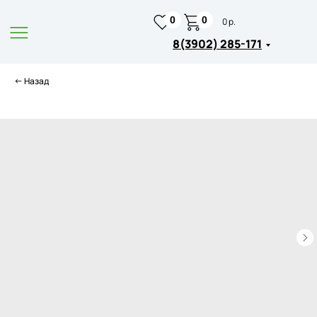
0
0
0 р.
8(3902) 285-171
← Назад