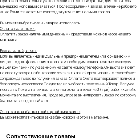
При заказе обязательно укажите ваши контактные данные, для того, чтобы
менеджер мог с вами связаться. После оформления заказа, в течение рабочего
дня с Вами свяжется менеджер для уточнения наличия товара.
Вы можете выбрать один из вариантов оплаты:
Оплата наличными:
Оплатить заказ наличными денежными средствами можно в кассе нашего
магазина.
Безналичный расчет:
Если вы являетесь индивидуальным предпринимателем или юридическим
лицом, то для оформления заказа вам необходимо связаться с менеджером
нашей компании по указанному на сайте номеру телефона. Он выставит счет
на оплату товара на банковские реквизиты вашей организации, а также будет
сопровождать вас до получения заказа. Оплата Счета подтверждает полное и
безоговорочное согласие Покупателя приобрести заказанный Товар. В случае
неоплаты Покупателем выставленного счета в течение 3 (три) рабочих дней с
момента его выставления, Продавец вправе аннулировать Заказ, по которому
был выставлен данный счет.
Оплата заказа банковской картой в магазине:
Вы можете оплатить свой заказ банковской картой в магазине.
Сопутствующие товары