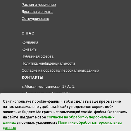
Распил и кромление
Доставка и оплата
Сотрудничество
О НАС
Компания
Контакты
Публичная оферта
Политика конфиденциальности
Согласие на обработку персональных данных
КОНТАКТЫ
г. Абакан, ул. Тувинская, 17 А / 1.
г. Черногорск , ул. Мира 012А
8 (3902) 285-171
Сайт использует cookie-файлы, чтобы сделать ваше пребывание
на нем максимально удобным. К cайту подключен сервис веб-
8 (908) 326-24-00
аналитики Яндекс. Метрика, использующий cookie-файлы. Оставаясь
8 (902) 467-09-70
на сайте, вы даёте свое
согласие на обработку персональных
hmk19@mail.ru
данных
в порядке, указанном в
Политике обработки персональных
данных