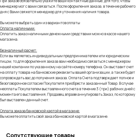
При заказе обязательно укажите ваши контактные данные, для того, чтобы
менеджер мог с вами связаться. После оформления заказа, в течение рабочего
дня с Вами свяжется менеджер для уточнения наличия товара.
Вы можете выбрать один из вариантов оплаты:
Оплата наличными:
Оплатить заказ наличными денежными средствами можно в кассе нашего
магазина.
Безналичный расчет:
Если вы являетесь индивидуальным предпринимателем или юридическим
лицом, то для оформления заказа вам необходимо связаться с менеджером
нашей компании по указанному на сайте номеру телефона. Он выставит счет
на оплату товара на банковские реквизиты вашей организации, а также будет
сопровождать вас до получения заказа. Оплата Счета подтверждает полное и
безоговорочное согласие Покупателя приобрести заказанный Товар. В случае
неоплаты Покупателем выставленного счета в течение 3 (три) рабочих дней с
момента его выставления, Продавец вправе аннулировать Заказ, по которому
был выставлен данный счет.
Оплата заказа банковской картой в магазине:
Вы можете оплатить свой заказ банковской картой в магазине.
Сопутствующие товары