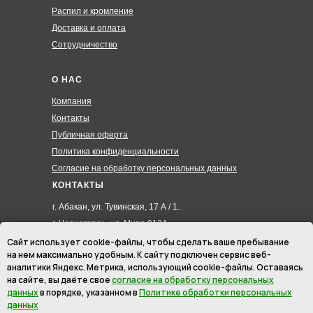
Распил и кромление
Доставка и оплата
Сотрудничество
О НАС
Компания
Контакты
Публичная оферта
Политика конфиденциальности
Согласие на обработку персональных данных
КОНТАКТЫ
г. Абакан, ул. Тувинская, 17 А / 1.
г. Черногорск , ул. Мира 012А
8 (3902) 285-171
Сайт использует cookie-файлы, чтобы сделать ваше пребывание
на нем максимально удобным. К cайту подключен сервис веб-
8 (908) 326-24-00
аналитики Яндекс. Метрика, использующий cookie-файлы. Оставаясь
8 (902) 467-09-70
на сайте, вы даёте свое
согласие на обработку персональных
hmk19@mail.ru
данных
в порядке, указанном в
Политике обработки персональных
данных