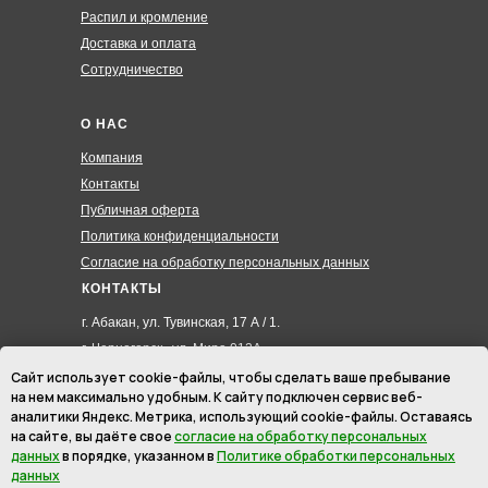
Распил и кромление
Доставка и оплата
Сотрудничество
О НАС
Компания
Контакты
Публичная оферта
Политика конфиденциальности
Согласие на обработку персональных данных
КОНТАКТЫ
г. Абакан, ул. Тувинская, 17 А / 1.
г. Черногорск , ул. Мира 012А
8 (3902) 285-171
Сайт использует cookie-файлы, чтобы сделать ваше пребывание
на нем максимально удобным. К cайту подключен сервис веб-
8 (908) 326-24-00
аналитики Яндекс. Метрика, использующий cookie-файлы. Оставаясь
8 (902) 467-09-70
на сайте, вы даёте свое
согласие на обработку персональных
hmk19@mail.ru
данных
в порядке, указанном в
Политике обработки персональных
данных