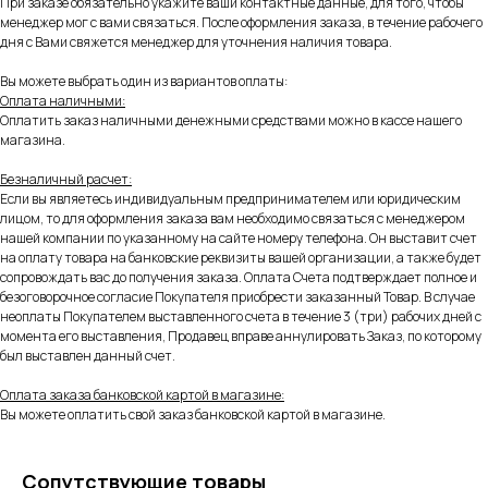
При заказе обязательно укажите ваши контактные данные, для того, чтобы
менеджер мог с вами связаться. После оформления заказа, в течение рабочего
дня с Вами свяжется менеджер для уточнения наличия товара.
Вы можете выбрать один из вариантов оплаты:
Оплата наличными:
Оплатить заказ наличными денежными средствами можно в кассе нашего
магазина.
Безналичный расчет:
Если вы являетесь индивидуальным предпринимателем или юридическим
лицом, то для оформления заказа вам необходимо связаться с менеджером
нашей компании по указанному на сайте номеру телефона. Он выставит счет
на оплату товара на банковские реквизиты вашей организации, а также будет
сопровождать вас до получения заказа. Оплата Счета подтверждает полное и
безоговорочное согласие Покупателя приобрести заказанный Товар. В случае
неоплаты Покупателем выставленного счета в течение 3 (три) рабочих дней с
момента его выставления, Продавец вправе аннулировать Заказ, по которому
был выставлен данный счет.
Оплата заказа банковской картой в магазине:
Вы можете оплатить свой заказ банковской картой в магазине.
Сопутствующие товары