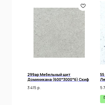
299ар Мебельный щит
55
Доминикана (600*3000*6) Скиф
Ле
60
3 415
р.
5 