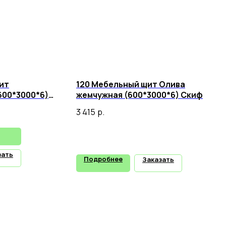
ит
120 Мебельный щит Олива
600*3000*6)
жемчужная (600*3000*6) Скиф
3 415
р.
зать
Подробнее
Заказать