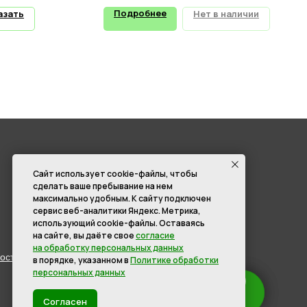
Подробнее
азать
Нет в наличии
Сайт использует cookie-файлы, чтобы
КОНТАКТЫ
сделать ваше пребывание на нем
максимально удобным. К cайту подключен
г. Абакан, ул. Тувинская, 17 А / 1.
сервис веб-аналитики Яндекс. Метрика,
г. Черногорск , ул. Мира 012А
использующий cookie-файлы. Оставаясь
на сайте, вы даёте свое
согласие
8 (3902) 285-171
на обработку персональных данных
ости
8 (908) 326-24-00
в порядке, указанном в
Политике обработки
персональных данных
8 (902) 467-09-70
hmk19@mail.ru
Согласен