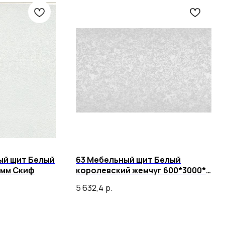
ый щит Белый
63 Мебельный щит Белый
 мм Скиф
королевский жемчуг 600*3000*6
мм Скиф
5 632,4
р.