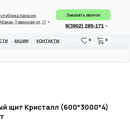
Заказать звонок
спублика Хакасия,
 Абакан,Тувинская ул, 17
8(3902) 285-171
0
0
СТИ
АКЦИИ
КОНТАКТЫ
ый щит Кристалл (600*3000*4)
рт