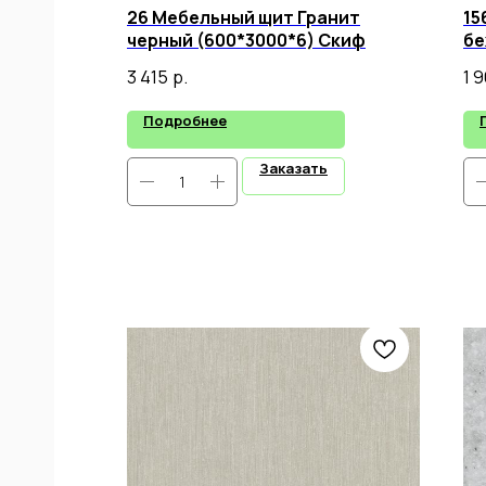
26 Мебельный щит Гранит
15
черный (600*3000*6) Скиф
бе
3 415
р.
1 
Подробнее
Заказать