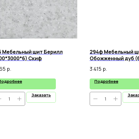
5 Мебельный щит Берилл
294ф Мебельный щ
00*3000*6) Скиф
Обожженный дуб (
Скиф
965
р.
3 415
р.
Подробнее
Подробнее
Заказать
Зака