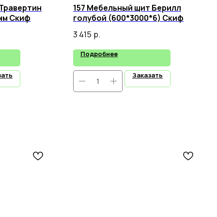
 Травертин
157 Мебельный щит Берилл
мм Скиф
голубой (600*3000*6) Скиф
3 415
р.
Подробнее
зать
Заказать