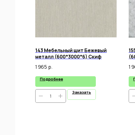
143 Мебельный щит Бежевый
15
металл (600*3000*6) Скиф
(6
1 965
р.
1 
Подробнее
Заказать