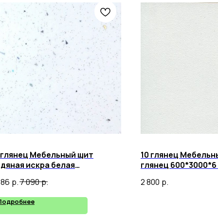
 глянец Мебельный щит
10 глянец Мебельн
дяная искра белая
глянец 600*3000*6
0*3000*6 мм Скиф
786
р.
7 090
р.
2 800
р.
Подробнее