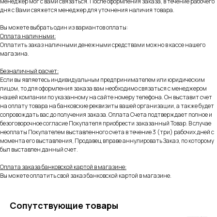
менеджер мог с вами связаться. После оформления заказа, в течение рабочего
дня с Вами свяжется менеджер для уточнения наличия товара.
Вы можете выбрать один из вариантов оплаты:
Оплата наличными:
Оплатить заказ наличными денежными средствами можно в кассе нашего
магазина.
Безналичный расчет:
Если вы являетесь индивидуальным предпринимателем или юридическим
лицом, то для оформления заказа вам необходимо связаться с менеджером
нашей компании по указанному на сайте номеру телефона. Он выставит счет
на оплату товара на банковские реквизиты вашей организации, а также будет
сопровождать вас до получения заказа. Оплата Счета подтверждает полное и
безоговорочное согласие Покупателя приобрести заказанный Товар. В случае
неоплаты Покупателем выставленного счета в течение 3 (три) рабочих дней с
момента его выставления, Продавец вправе аннулировать Заказ, по которому
был выставлен данный счет.
Оплата заказа банковской картой в магазине:
Вы можете оплатить свой заказ банковской картой в магазине.
Сопутствующие товары