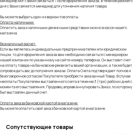
менеджер мог с вами связаться. После оформления заказа, в течение рабочего
дня с Вами свяжется менеджер для уточнения наличия товара.
Вы можете выбрать один из вариантов оплаты:
Оплата наличными:
Оплатить заказ наличными денежными средствами можно в кассе нашего
магазина.
Безналичный расчет:
Если вы являетесь индивидуальным предпринимателем или юридическим
лицом, то для оформления заказа вам необходимо связаться с менеджером
нашей компании по указанному на сайте номеру телефона. Он выставит счет
на оплату товара на банковские реквизиты вашей организации, а также будет
сопровождать вас до получения заказа. Оплата Счета подтверждает полное и
безоговорочное согласие Покупателя приобрести заказанный Товар. В случае
неоплаты Покупателем выставленного счета в течение 3 (три) рабочих дней с
момента его выставления, Продавец вправе аннулировать Заказ, по которому
был выставлен данный счет.
Оплата заказа банковской картой в магазине:
Вы можете оплатить свой заказ банковской картой в магазине.
Сопутствующие товары