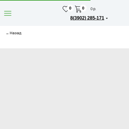
0
0
0 р.
8(3902) 285-171
← Назад