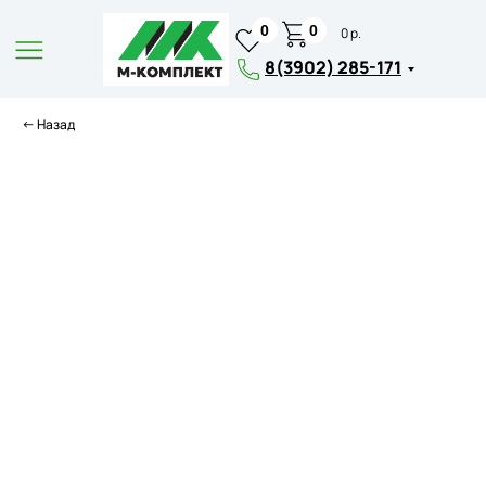
0
0
0 р.
8(3902) 285-171
← Назад