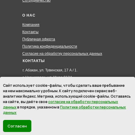
Сотрудничество
О НАС
Компания
Контакты
Публичная оферта
Политика конфиденциальности
Согласие на обработку персональных данных
КОНТАКТЫ
г. Абакан, ул. Тувинская, 17 А / 1.
г. Черногорск , ул. Мира 012А
8 (3902) 285-171
Сайт использует cookie-файлы, чтобы сделать ваше пребывание
на нем максимально удобным. К cайту подключен сервис веб-
8 (908) 326-24-00
аналитики Яндекс. Метрика, использующий cookie-файлы. Оставаясь
8 (902) 467-09-70
на сайте, вы даёте свое
согласие на обработку персональных
hmk19@mail.ru
данных
в порядке, указанном в
Политике обработки персональных
данных
ИП Маурер Ирина Викторовна
ИНН: 246201145512
Согласен
ОГРНИП: 310190333700022