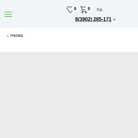
0
0
0 р.
8(3902) 285-171
← Назад