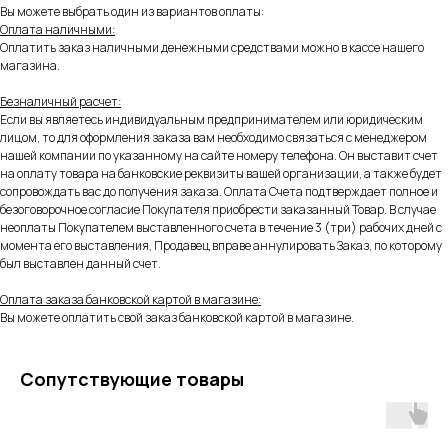
Вы можете выбрать один из вариантов оплаты:
Оплата наличными:
Оплатить заказ наличными денежными средствами можно в кассе нашего
магазина.
Безналичный расчет:
Если вы являетесь индивидуальным предпринимателем или юридическим
лицом, то для оформления заказа вам необходимо связаться с менеджером
нашей компании по указанному на сайте номеру телефона. Он выставит счет
на оплату товара на банковские реквизиты вашей организации, а также будет
сопровождать вас до получения заказа. Оплата Счета подтверждает полное и
безоговорочное согласие Покупателя приобрести заказанный Товар. В случае
неоплаты Покупателем выставленного счета в течение 3 (три) рабочих дней с
момента его выставления, Продавец вправе аннулировать Заказ, по которому
был выставлен данный счет.
Оплата заказа банковской картой в магазине:
Вы можете оплатить свой заказ банковской картой в магазине.
Сопутствующие товары