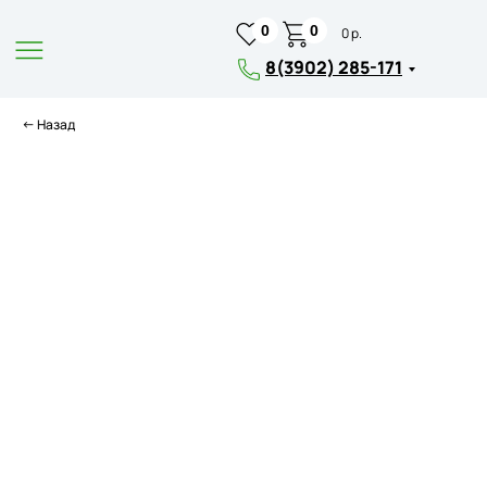
0
0
0 р.
8(3902) 285-171
← Назад