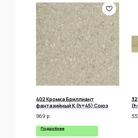
402 Кромка Бриллиант
32
фантазийный К (h=45) Союз
(h
969
р.
33
Подробнее