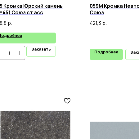
5 Кромка Юрский камень
059М Кромка Неапо
=45) Союз ст асс
Союз
8,8
р.
421,3
р.
Подробнее
Заказать
Подробнее
Зак