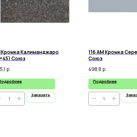
1Кромка Калиманджаро
116 АМ Кромка Сер
=45) Союз
Союз
5,1
р.
498,8
р.
Подробнее
Подробнее
Заказать
Зака