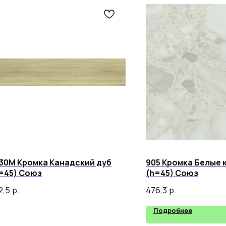
30М Кромка Канадский дуб
905 Кромка Белые 
=45) Союз
(h=45) Союз
2,5
р.
476,3
р.
Подробнее