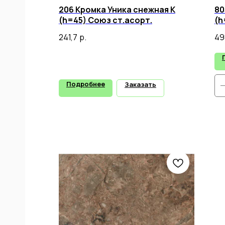
206 Кромка Уника снежная К
80
(h=45) Союз ст.асорт.
(h
241,7
р.
49
Подробнее
Заказать