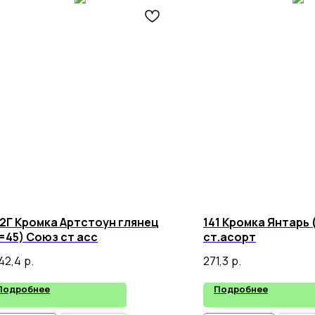
2Г Кромка Артстоун глянец
141 Кромка Янтарь
=45) Союз ст асс
ст.асорт
042,4
р.
271,3
р.
Подробнее
Подробнее