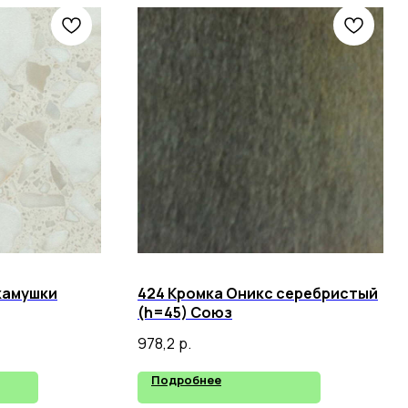
камушки
424 Кромка Оникс серебристый
(h=45) Союз
978,2
р.
Подробнее