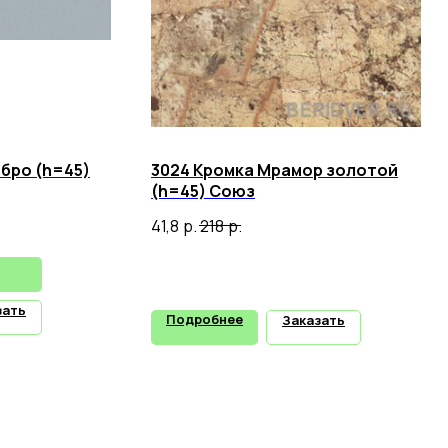
ебро (h=45)
3024 Кромка Мрамор золотой
(h=45) Союз
41,8
р.
218
р.
зать
Подробнее
Заказать