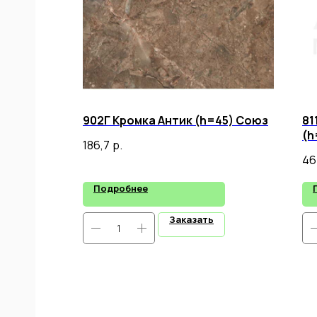
902Г Кромка Антик (h=45) Союз
81
(h
186,7
р.
46
Подробнее
Заказать