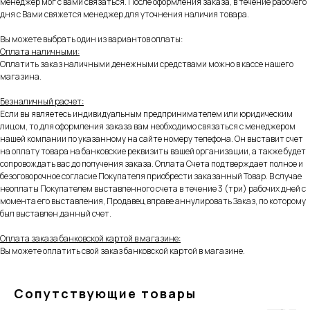
менеджер мог с вами связаться. После оформления заказа, в течение рабочего
дня с Вами свяжется менеджер для уточнения наличия товара.
Вы можете выбрать один из вариантов оплаты:
Оплата наличными:
Оплатить заказ наличными денежными средствами можно в кассе нашего
магазина.
Безналичный расчет:
Если вы являетесь индивидуальным предпринимателем или юридическим
лицом, то для оформления заказа вам необходимо связаться с менеджером
нашей компании по указанному на сайте номеру телефона. Он выставит счет
на оплату товара на банковские реквизиты вашей организации, а также будет
сопровождать вас до получения заказа. Оплата Счета подтверждает полное и
безоговорочное согласие Покупателя приобрести заказанный Товар. В случае
неоплаты Покупателем выставленного счета в течение 3 (три) рабочих дней с
момента его выставления, Продавец вправе аннулировать Заказ, по которому
был выставлен данный счет.
Оплата заказа банковской картой в магазине:
Вы можете оплатить свой заказ банковской картой в магазине.
Сопутствующие товары