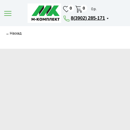
0
0
0 р.
8(3902) 285-171
← Назад