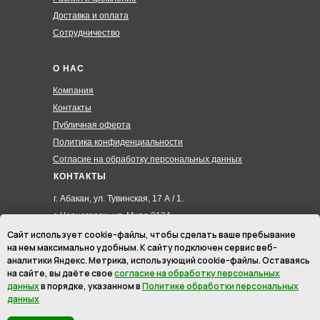
Доставка и оплата
Сотрудничество
О НАС
Компания
Контакты
Публичная оферта
Политика конфиденциальности
Согласие на обработку персональных данных
КОНТАКТЫ
г. Абакан, ул. Тувинская, 17 А / 1.
г. Черногорск , ул. Мира 012А
8 (3902) 285-171
Сайт использует cookie-файлы, чтобы сделать ваше пребывание
на нем максимально удобным. К cайту подключен сервис веб-
8 (908) 326-24-00
аналитики Яндекс. Метрика, использующий cookie-файлы. Оставаясь
8 (902) 467-09-70
на сайте, вы даёте свое
согласие на обработку персональных
hmk19@mail.ru
данных
в порядке, указанном в
Политике обработки персональных
данных
ИП Маурер Ирина Викторовна