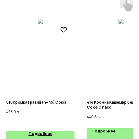
810Кромка Гравий (h=45) Союз
414 Кромка Кашемир белый
Союз Ст асс
453,9
р.
440,6
р.
Подробнее
Подробнее