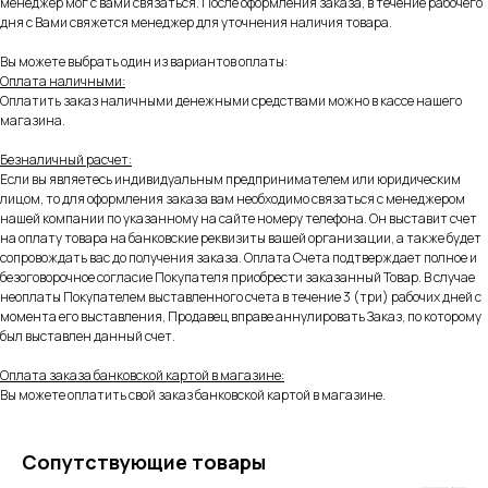
менеджер мог с вами связаться. После оформления заказа, в течение рабочего
дня с Вами свяжется менеджер для уточнения наличия товара.
Вы можете выбрать один из вариантов оплаты:
Оплата наличными:
Оплатить заказ наличными денежными средствами можно в кассе нашего
магазина.
Безналичный расчет:
Если вы являетесь индивидуальным предпринимателем или юридическим
лицом, то для оформления заказа вам необходимо связаться с менеджером
нашей компании по указанному на сайте номеру телефона. Он выставит счет
на оплату товара на банковские реквизиты вашей организации, а также будет
сопровождать вас до получения заказа. Оплата Счета подтверждает полное и
безоговорочное согласие Покупателя приобрести заказанный Товар. В случае
неоплаты Покупателем выставленного счета в течение 3 (три) рабочих дней с
момента его выставления, Продавец вправе аннулировать Заказ, по которому
был выставлен данный счет.
Оплата заказа банковской картой в магазине:
Вы можете оплатить свой заказ банковской картой в магазине.
Сопутствующие товары