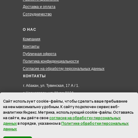
Доставка и оплата
Сотрудничество
О НАС
Компания
Контакты
Публичная оферта
Политика конфиденциальности
Согласие на обработку персональных данных
КОНТАКТЫ
г. Абакан, ул. Тувинская, 17 А / 1.
г. Черногорск , ул. Мира 012А
8 (3902) 285-171
Сайт использует cookie-файлы, чтобы сделать ваше пребывание
на нем максимально удобным. К cайту подключен сервис веб-
8 (908) 326-24-00
аналитики Яндекс. Метрика, использующий cookie-файлы. Оставаясь
8 (902) 467-09-70
на сайте, вы даёте свое
согласие на обработку персональных
hmk19@mail.ru
данных
в порядке, указанном в
Политике обработки персональных
данных
ИП Маурер Ирина Викторовна