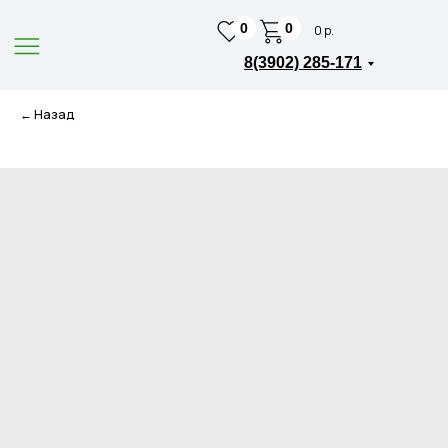
0
0
0 р.
8(3902) 285-171
← Назад