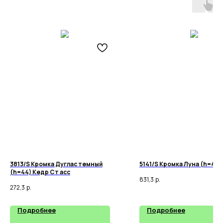
3813/S Кромка Дуглас темный
5141/S Кромка Луна (h=44)
(h=44) Кедр Ст асс
831,3
р.
272,3
р.
Подробнее
Подробнее