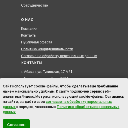
Сотрудничество
О НАС
Компания
Контакты
Публичная оферта
Политика конфиденциальности
Согласие на обработку персональных данных
КОНТАКТЫ
г. Абакан, ул. Тувинская, 17 А / 1.
г. Черногорск , ул. Мира 012А
8 (3902) 285-171
Сайт использует cookie-файлы, чтобы сделать ваше пребывание
на нем максимально удобным. К cайту подключен сервис веб-
8 (908) 326-24-00
аналитики Яндекс. Метрика, использующий cookie-файлы. Оставаясь
8 (902) 467-09-70
на сайте, вы даёте свое
согласие на обработку персональных
hmk19@mail.ru
данных
в порядке, указанном в
Политике обработки персональных
данных
ИП Маурер Ирина Викторовна
ИНН: 246201145512
Согласен
ОГРНИП: 310190333700022