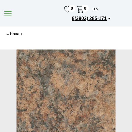
0
0
0 р.
8(3902) 285-171
← Назад