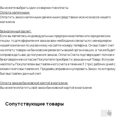
Вы можете выбрать один из вариантов оплаты:
Оплата наличными:
Оплатить заказ наличными денежными средствами можно в кассе нашего
магазина.
Безналичный расчет:
Если вы являетесь индивидуальным предпринимателем или юридическим
лицом, то для оформления заказа вам необходимо связаться с менеджером
нашей компании по указанному на сайте номеру телефона. Он выставит счет
на оплату товара на банковские реквизиты вашей организации, а также будет
сопровождать вас до получения заказа. Оплата Счета подтверждает полное и
безоговорочное согласие Покупателя приобрести заказанный Товар. В случае
неоплаты Покупателем выставленного счета в течение 3 (три) рабочих дней с
момента его выставления, Продавец вправе аннулировать Заказ, по которому
был выставлен данный счет.
Оплата заказа банковской картой в магазине:
Вы можете оплатить свой заказ банковской картой в магазине.
Сопутствующие товары