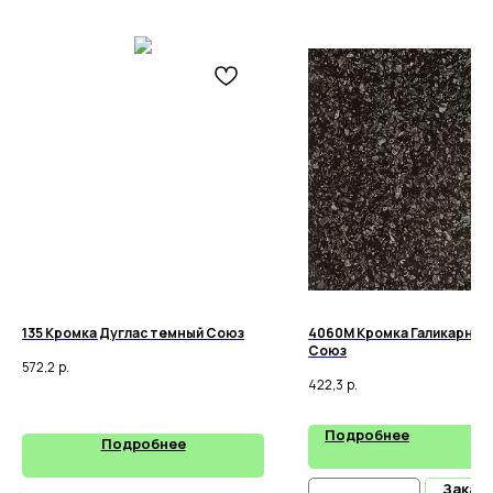
135 Кромка Дуглас темный Союз
4060М Кромка Галикарнас 
Союз
572,2
р.
422,3
р.
Подробнее
Подробнее
Заказ