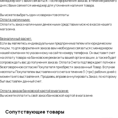
менеджер мог с вами связаться. После оформления заказа, в течение рабочего
дня с Вами свяжется менеджер для уточнения наличия товара.
Вы можете выбрать один из вариантов оплаты:
Оплата наличными:
Оплатить заказ наличными денежными средствами можно в кассе нашего
магазина.
Безналичный расчет:
Если вы являетесь индивидуальным предпринимателем или юридическим
лицом, то для оформления заказа вам необходимо связаться с менеджером
нашей компании по указанному на сайте номеру телефона. Он выставит счет
на оплату товара на банковские реквизиты вашей организации, а также будет
сопровождать вас до получения заказа. Оплата Счета подтверждает полное и
безоговорочное согласие Покупателя приобрести заказанный Товар. В случае
неоплаты Покупателем выставленного счета в течение 3 (три) рабочих дней с
момента его выставления, Продавец вправе аннулировать Заказ, по которому
был выставлен данный счет.
Оплата заказа банковской картой в магазине:
Вы можете оплатить свой заказ банковской картой в магазине.
Сопутствующие товары