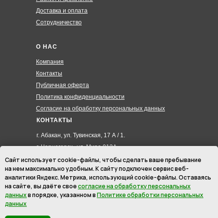
Доставка и оплата
Сотрудничество
О НАС
Компания
Контакты
Публичная оферта
Политика конфиденциальности
Согласие на обработку персональных данных
КОНТАКТЫ
г. Абакан, ул. Тувинская, 17 А / 1.
г. Черногорск , ул. Мира 012А
8 (3902) 285-171
Сайт использует cookie-файлы, чтобы сделать ваше пребывание
на нем максимально удобным. К cайту подключен сервис веб-
8 (908) 326-24-00
аналитики Яндекс. Метрика, использующий cookie-файлы. Оставаясь
8 (902) 467-09-70
на сайте, вы даёте свое
согласие на обработку персональных
hmk19@mail.ru
данных
в порядке, указанном в
Политике обработки персональных
данных
ИП Маурер Ирина Викторовна