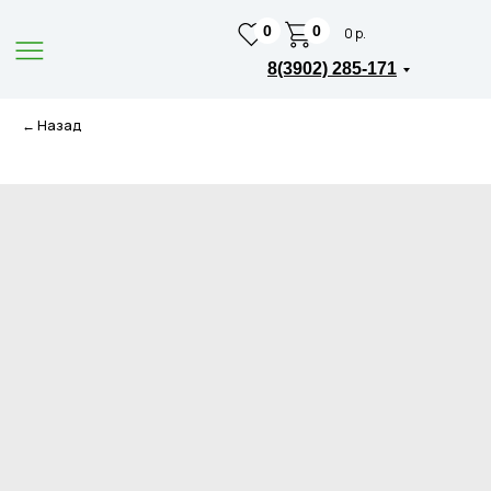
0
0
0 р.
8(3902) 285-171
← Назад