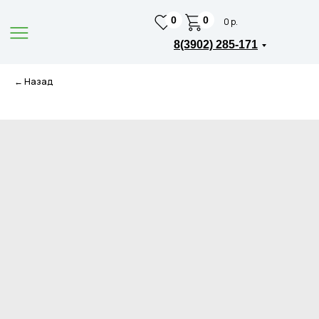
0
0
0 р.
8(3902) 285-171
← Назад