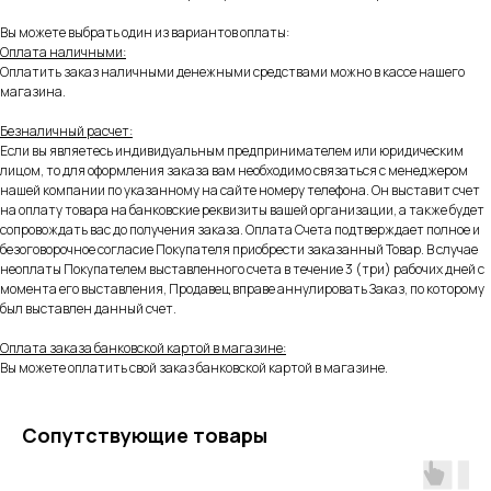
Вы можете выбрать один из вариантов оплаты:
Оплата наличными:
Оплатить заказ наличными денежными средствами можно в кассе нашего
магазина.
Безналичный расчет:
Если вы являетесь индивидуальным предпринимателем или юридическим
лицом, то для оформления заказа вам необходимо связаться с менеджером
нашей компании по указанному на сайте номеру телефона. Он выставит счет
на оплату товара на банковские реквизиты вашей организации, а также будет
сопровождать вас до получения заказа. Оплата Счета подтверждает полное и
безоговорочное согласие Покупателя приобрести заказанный Товар. В случае
неоплаты Покупателем выставленного счета в течение 3 (три) рабочих дней с
момента его выставления, Продавец вправе аннулировать Заказ, по которому
был выставлен данный счет.
Оплата заказа банковской картой в магазине:
Вы можете оплатить свой заказ банковской картой в магазине.
Сопутствующие товары