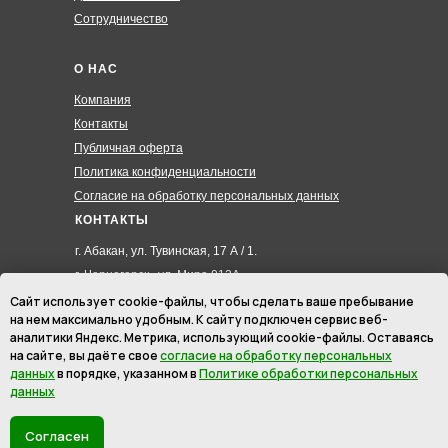
Сотрудничество
О НАС
Компания
Контакты
Публичная оферта
Политика конфиденциальности
Согласие на обработку персональных данных
КОНТАКТЫ
г. Абакан, ул. Тувинская, 17 А / 1.
г. Черногорск , ул. Мира 012А
8 (3902) 285-171
Сайт использует cookie-файлы, чтобы сделать ваше пребывание
на нем максимально удобным. К cайту подключен сервис веб-
8 (908) 326-24-00
аналитики Яндекс. Метрика, использующий cookie-файлы. Оставаясь
8 (902) 467-09-70
на сайте, вы даёте свое
согласие на обработку персональных
hmk19@mail.ru
данных
в порядке, указанном в
Политике обработки персональных
данных
ИП Маурер Ирина Викторовна
ИНН: 246201145512
Согласен
ОГРНИП: 310190333700022