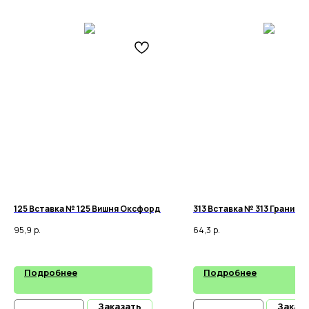
125 Вставка № 125 Вишня Оксфорд
313 Вставка № 313 Гранит 
95,9
р.
64,3
р.
Подробнее
Подробнее
Заказать
Заказ