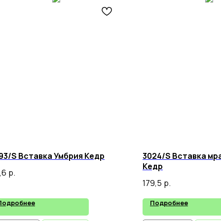
93/S Вставка Умбрия Кедр
3024/S Вставка мр
Кедр
,6
р.
179,5
р.
Подробнее
Подробнее