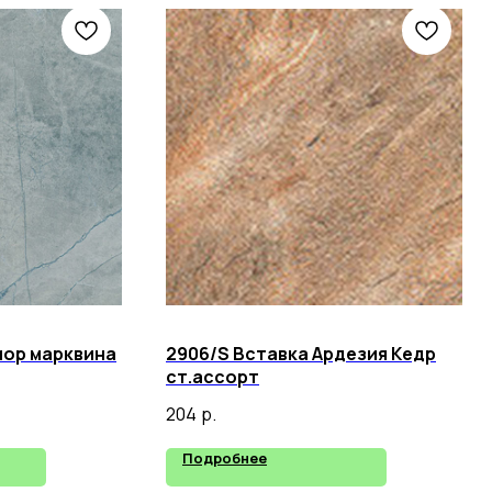
мор марквина
2906/S Вставка Ардезия Кедр
ст.ассорт
204
р.
Подробнее