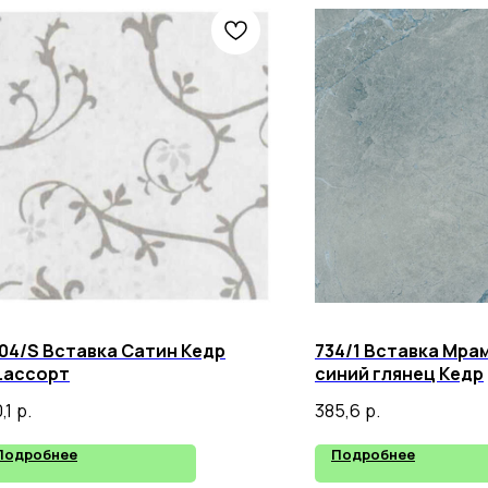
04/S Вставка Сатин Кедр
734/1 Вставка Мра
.ассорт
синий глянец Кедр
,1
р.
385,6
р.
Подробнее
Подробнее