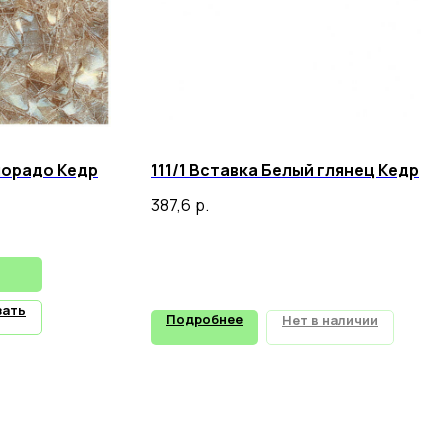
лорадо Кедр
111/1 Вставка Белый глянец Кедр
387,6
р.
зать
Подробнее
Нет в наличии