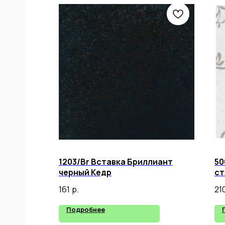
1203/Br Вставка Бриллиант
50
черный Кедр
ст
161
р.
210
Подробнее