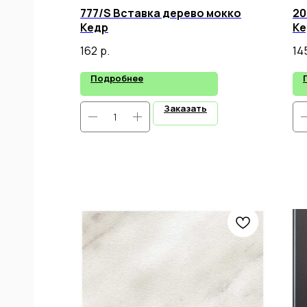
777/S Вставка дерево мокко
20
Кедр
Ке
162
р.
14
Подробнее
Заказать