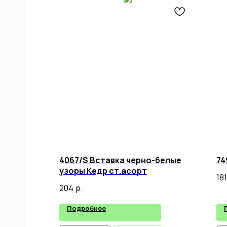
ИАЛ
ЛЯ
,
4067/S Вставка черно-белые
74
узоры Кедр ст.асорт
181
204
р.
Подробнее