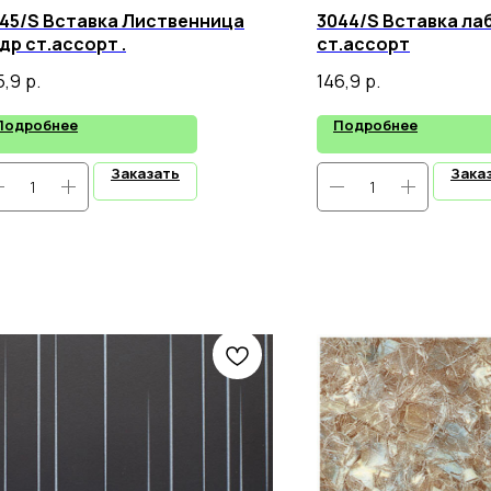
45/S Вставка Лиственница
3044/S Вставка ла
др ст.ассорт .
ст.ассорт
5,9
р.
146,9
р.
Подробнее
Подробнее
Заказать
Зака