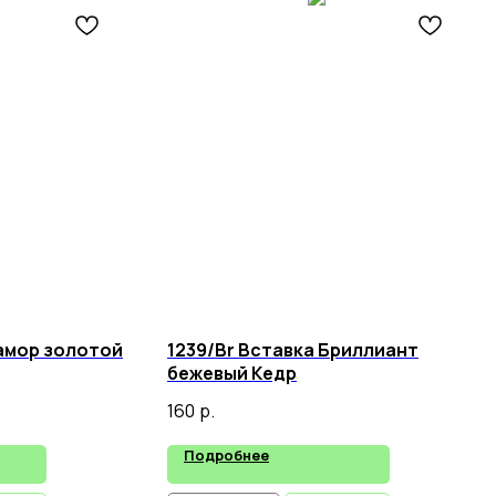
амор золотой
1239/Br Вставка Бриллиант
бежевый Кедр
160
р.
Подробнее