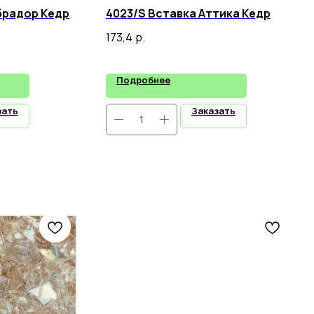
брадор Кедр
4023/S Вставка Аттика Кедр
173,4
р.
Подробнее
зать
Заказать